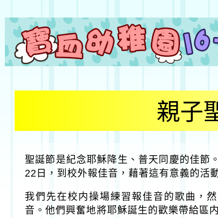
親子
聖誕節是紀念耶穌降生、普天同慶的佳節。本
22日，到校外報佳音，藉著這有意義的活
我們先在校内操場練習報佳音的歌曲，然
音。他們興奮地將耶穌誕生的歡樂帶給區内